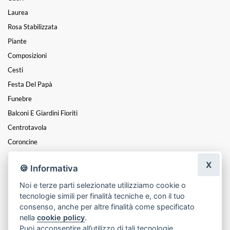
Laurea
Rosa Stabilizzata
Piante
Composizioni
Cesti
Festa Del Papà
Funebre
Balconi E Giardini Fioriti
Centrotavola
Coroncine
San Valentino
X
🍪 Informativa
Festa Della Donna
Noi e terze parti selezionate utilizziamo cookie o
Non Solo Vero
tecnologie simili per finalità tecniche e, con il tuo
Festa Dei Nonni
consenso, anche per altre finalità come specificato
nella
cookie policy
.
Puoi acconsentire all’utilizzo di tali tecnologie