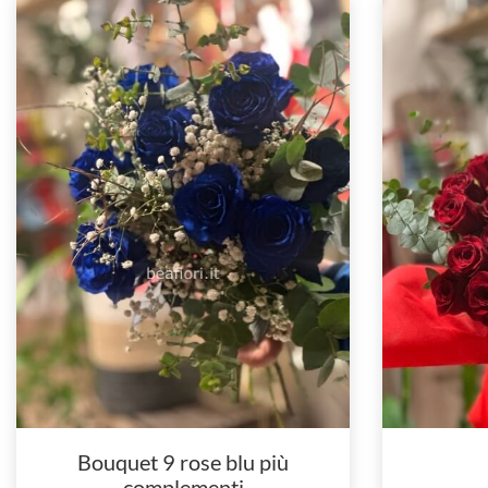
Bouquet 9 rose blu più
complementi