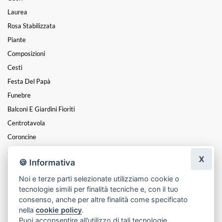
Laurea
Rosa Stabilizzata
Piante
Composizioni
Cesti
Festa Del Papà
Funebre
Balconi E Giardini Fioriti
Centrotavola
Coroncine
San Valentino
X
🍪 Informativa
Festa Della Donna
Noi e terze parti selezionate utilizziamo cookie o
Non Solo Vero
tecnologie simili per finalità tecniche e, con il tuo
Festa Dei Nonni
consenso, anche per altre finalità come specificato
nella
cookie policy
.
Puoi acconsentire all’utilizzo di tali tecnologie