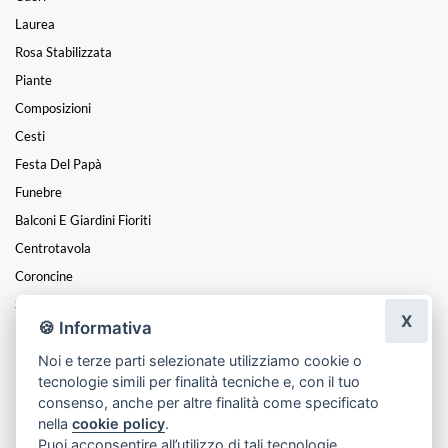
Laurea
Rosa Stabilizzata
Piante
Composizioni
Cesti
Festa Del Papà
Funebre
Balconi E Giardini Fioriti
Centrotavola
Coroncine
San Valentino
X
🍪 Informativa
Festa Della Donna
Noi e terze parti selezionate utilizziamo cookie o
Non Solo Vero
tecnologie simili per finalità tecniche e, con il tuo
Festa Dei Nonni
consenso, anche per altre finalità come specificato
nella
cookie policy
.
Puoi acconsentire all’utilizzo di tali tecnologie